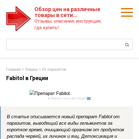
Перейти
Обзор цен на различные
к
товары в сети...
контенту
Отзывы, описания, инструкция,
где купить!
Поиск:
Главная
>
Товары
>
От паразитов
Fabitol в Греции
Версия статьи для Греции
В статье описывается новый препарат Fabitol от
паразитов, выводящий все виды гельминтов за
короткое время, очищающий организм от продуктов
распада червей, их личинок и яиц. Детоксикация и