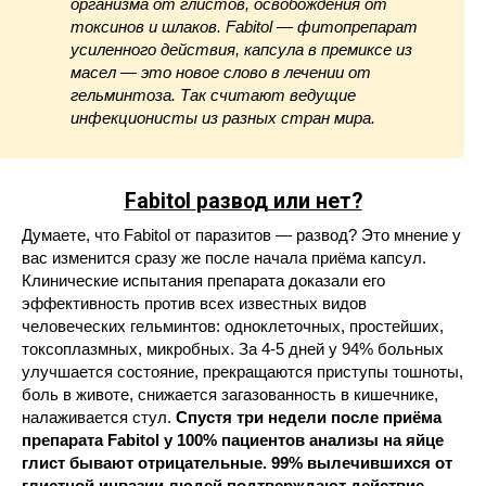
организма от глистов, освобождения от
токсинов и шлаков. Fabitol — фитопрепарат
усиленного действия, капсула в премиксе из
масел — это новое слово в лечении от
гельминтоза. Так считают ведущие
инфекционисты из разных стран мира.
Fabitol
развод или нет?
Думаете, что Fabitol от паразитов — развод? Это мнение у
вас изменится сразу же после начала приёма капсул.
Клинические испытания препарата доказали его
эффективность против всех известных видов
человеческих гельминтов: одноклеточных, простейших,
токсоплазмных, микробных. За 4-5 дней у 94% больных
улучшается состояние, прекращаются приступы тошноты,
боль в животе, снижается загазованность в кишечнике,
налаживается стул.
Спустя три недели после приёма
препарата Fabitol у 100% пациентов анализы на яйце
глист бывают отрицательные. 99% вылечившихся от
глистной инвазии людей подтверждают действие