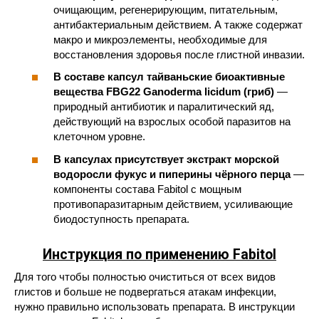
очищающим, регенерирующим, питательным,
антибактериальным действием. А также содержат
макро и микроэлементы, необходимые для
восстановления здоровья после глистной инвазии.
В составе капсул тайваньские биоактивные
вещества FBG22 Ganoderma licidum (гриб)
—
природный антибиотик и паралитический яд,
действующий на взрослых особой паразитов на
клеточном уровне.
В капсулах присутствует экстракт морской
водоросли фукус и пиперины чёрного перца
—
компоненты состава Fabitol с мощным
противопаразитарным действием, усиливающие
биодоступность препарата.
Инструкция по применению Fabitol
Для того чтобы полностью очиститься от всех видов
глистов и больше не подвергаться атакам инфекции,
нужно правильно использовать препарата. В инструкции