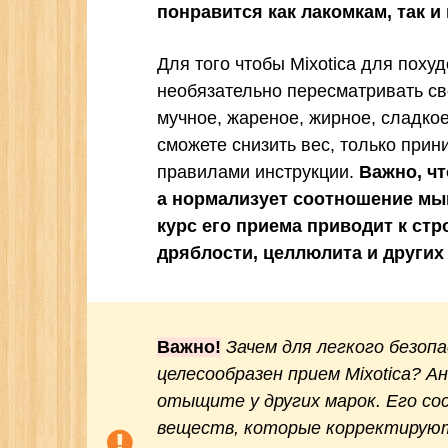
понравится как лакомкам, так 
Для того чтобы Mixotica для поху
необязательно пересматривать св
мучное, жареное, жирное, сладко
сможете снизить вес, только прини
правилами инструкции.
Важно, чт
а нормализует соотношение мыш
курс его приема приводит к стр
дряблости, целлюлита и других
Важно!
Зачем для легкого безоп
целесообразен прием Mixotica? А
отыщите у других марок. Его со
веществ, которые корректирую