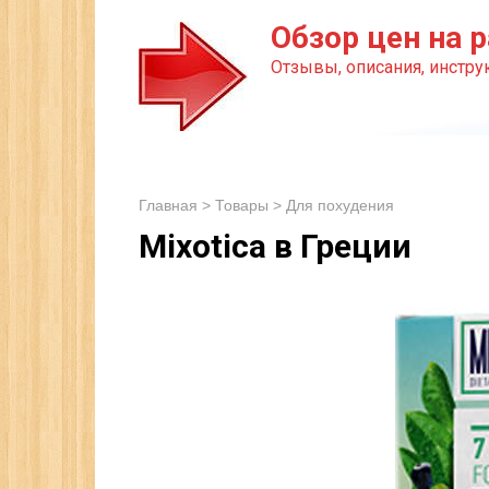
Перейти
Обзор цен на р
к
Отзывы, описания, инструк
контенту
Главная
>
Товары
>
Для похудения
Mixotica в Греции