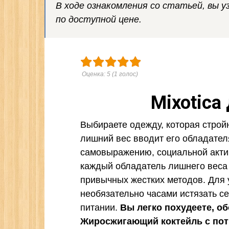
В ходе ознакомления со статьей, вы 
по доступной цене.
Оценка:
5
(
1
голос)
Mixotica
Выбираете одежду, которая стройн
лишний вес вводит его обладате
самовыражению, социальной актив
каждый обладатель лишнего веса 
привычных жестких методов. Для 
необязательно часами истязать се
питании.
Вы легко похудеете, об
Жиросжигающий коктейль с по