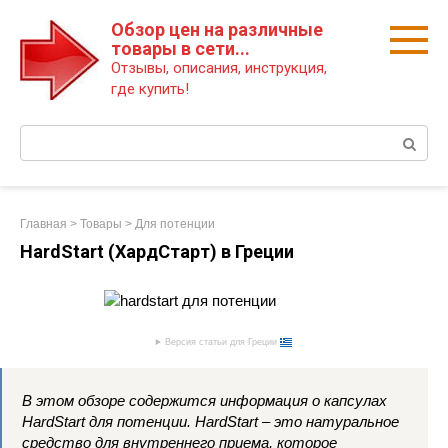
Перейти
Обзор цен на различные
к
товары в сети...
контенту
Отзывы, описания, инструкция,
где купить!
Поиск:
Главная
>
Товары
>
Для потенции
HardStart (ХардСтарт) в Греции
Версия статьи для Греции
В этом обзоре содержится информация о капсулах
HardStart для потенции. HardStart – это натуральное
средство для внутреннего приема, которое