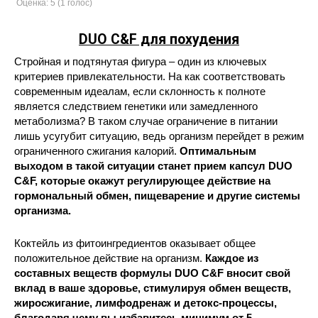
Оценка:
5
(
1
голос)
DUO C&F для похудения
Стройная и подтянутая фигура – один из ключевых
критериев привлекательности. На как соответствовать
современным идеалам, если склонность к полноте
является следствием генетики или замедленного
метаболизма? В таком случае ограничение в питании
лишь усугубит ситуацию, ведь организм перейдет в режим
ограниченного сжигания калорий.
Оптимальным
выходом в такой ситуации станет прием капсул DUO
C&F, которые окажут регулирующее действие на
гормональный обмен, пищеварение и другие системы
организма.
Коктейль из фитоингредиентов оказывает общее
положительное действие на организм.
Каждое из
составных веществ формулы DUO C&F вносит свой
вклад в ваше здоровье, стимулируя обмен веществ,
жиросжигание, лимфодренаж и детокс-процессы,
благодаря чему вы избавитесь минимум от 5