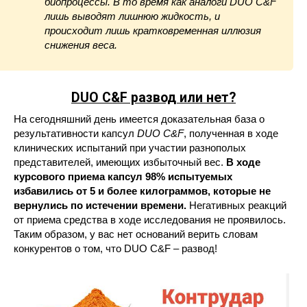
биопроцессы. В то время как аналоги DUO C&F
лишь выводят лишнюю жидкость, и
происходит лишь кратковременная иллюзия
снижения веса.
DUO C&F развод или нет?
На сегодняшний день имеется доказательная база о
результативности капсул
DUO C&
F
, полученная в ходе
клинических испытаний при участии разнополых
представителей, имеющих избыточный вес.
В ходе
курсового приема капсул 98% испытуемых
избавились от 5 и более килограммов, которые не
вернулись по истечении времени.
Негативных реакций
от приема средства в ходе исследования не проявилось.
Таким образом, у вас нет оснований верить словам
конкурентов о том, что DUO C&F – развод!