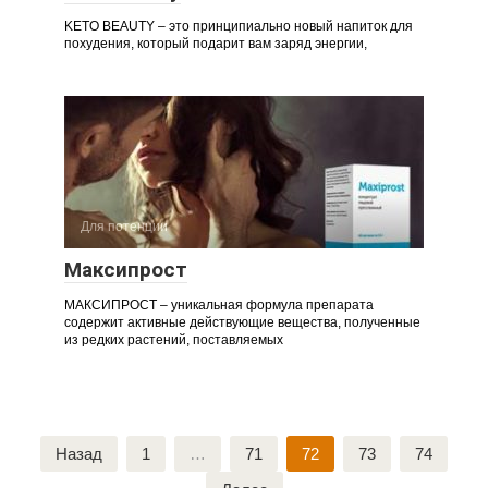
KETO BEAUTY – это принципиально новый напиток для
похудения, который подарит вам заряд энергии,
Для потенции
Максипрост
МАКСИПРОСТ – уникальная формула препарата
содержит активные действующие вещества, полученные
из редких растений, поставляемых
Навигация
Назад
1
…
71
72
73
74
по